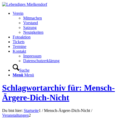
Verein
Mitmachen
Vorstand
Satzung
Neuigkeiten
Fotoaktion
Tickets
Termine
Kontakt
Impressum
Datenschutzerklärung
Suche
Menü
Menü
Schlagwortarchiv für: Mensch-
Ärgere-Dich-Nicht
Du bist hier:
Startseite
1
/
Mensch-Ärgere-Dich-Nicht
/
Veranstaltungen
2