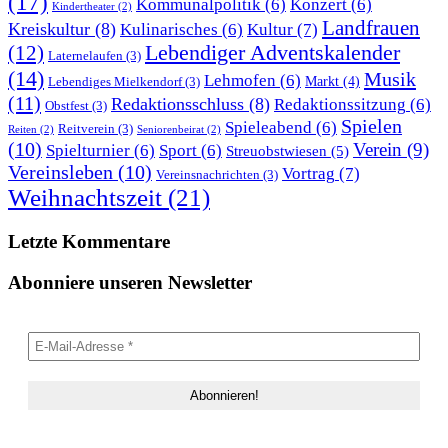
(17)
Kommunalpolitik
(6)
Konzert
(6)
Kindertheater
(2)
Landfrauen
Kreiskultur
(8)
Kultur
(7)
Kulinarisches
(6)
Lebendiger Adventskalender
(12)
Laternelaufen
(3)
(14)
Musik
Lehmofen
(6)
Markt
(4)
Lebendiges Mielkendorf
(3)
(11)
Redaktionsschluss
(8)
Redaktionssitzung
(6)
Obstfest
(3)
Spielen
Spieleabend
(6)
Reitverein
(3)
Reiten
(2)
Seniorenbeirat
(2)
(10)
Verein
(9)
Spielturnier
(6)
Sport
(6)
Streuobstwiesen
(5)
Vereinsleben
(10)
Vortrag
(7)
Vereinsnachrichten
(3)
Weihnachtszeit
(21)
Letzte Kommentare
Abonniere unseren Newsletter