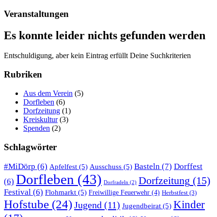
Veranstaltungen
Es konnte leider nichts gefunden werden
Entschuldigung, aber kein Eintrag erfüllt Deine Suchkriterien
Rubriken
Aus dem Verein
(5)
Dorfleben
(6)
Dorfzeitung
(1)
Kreiskultur
(3)
Spenden
(2)
Schlagwörter
Basteln
(7)
#MiDörp
(6)
Dorffest
Apfelfest
(5)
Ausschuss
(5)
Dorfleben
(43)
Dorfzeitung
(15)
(6)
Dorfradeln
(2)
Festival
(6)
Flohmarkt
(5)
Freiwillige Feuerwehr
(4)
Herbstfest
(3)
Hofstube
(24)
Kinder
Jugend
(11)
Jugendbeirat
(5)