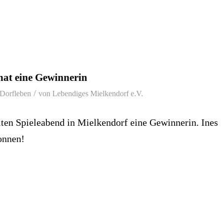
hat eine Gewinnerin
/
Dorfleben
von
Lebendiges Mielkendorf e.V.
iten Spieleabend in Mielkendorf eine Gewinnerin. Ines
onnen!