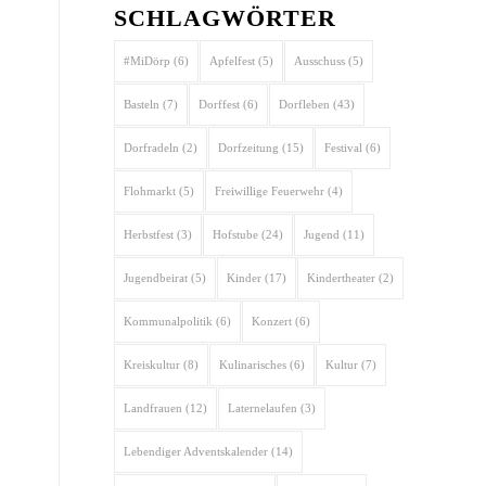
SCHLAGWÖRTER
#MiDörp
(6)
Apfelfest
(5)
Ausschuss
(5)
Basteln
(7)
Dorffest
(6)
Dorfleben
(43)
Dorfradeln
(2)
Dorfzeitung
(15)
Festival
(6)
Flohmarkt
(5)
Freiwillige Feuerwehr
(4)
Herbstfest
(3)
Hofstube
(24)
Jugend
(11)
Jugendbeirat
(5)
Kinder
(17)
Kindertheater
(2)
Kommunalpolitik
(6)
Konzert
(6)
Kreiskultur
(8)
Kulinarisches
(6)
Kultur
(7)
Landfrauen
(12)
Laternelaufen
(3)
Lebendiger Adventskalender
(14)