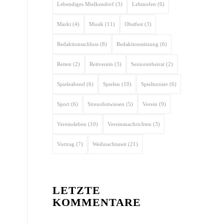
Lebendiges Mielkendorf
(3)
Lehmofen
(6)
Markt
(4)
Musik
(11)
Obstfest
(3)
Redaktionsschluss
(8)
Redaktionssitzung
(6)
Reiten
(2)
Reitverein
(3)
Seniorenbeirat
(2)
Spieleabend
(6)
Spielen
(10)
Spielturnier
(6)
Sport
(6)
Streuobstwiesen
(5)
Verein
(9)
Vereinsleben
(10)
Vereinsnachrichten
(3)
Vortrag
(7)
Weihnachtszeit
(21)
LETZTE
KOMMENTARE