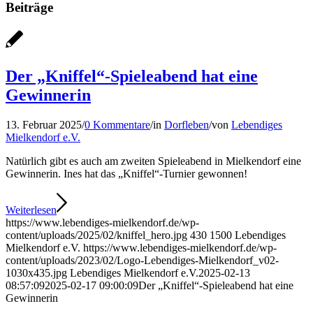
Beiträge
Der „Kniffel“-Spieleabend hat eine
Gewinnerin
13. Februar 2025
/
0 Kommentare
/
in
Dorfleben
/
von
Lebendiges
Mielkendorf e.V.
Natürlich gibt es auch am zweiten Spieleabend in Mielkendorf eine
Gewinnerin. Ines hat das „Kniffel“-Turnier gewonnen!
Weiterlesen
https://www.lebendiges-mielkendorf.de/wp-
content/uploads/2025/02/kniffel_hero.jpg
430
1500
Lebendiges
Mielkendorf e.V.
https://www.lebendiges-mielkendorf.de/wp-
content/uploads/2023/02/Logo-Lebendiges-Mielkendorf_v02-
1030x435.jpg
Lebendiges Mielkendorf e.V.
2025-02-13
08:57:09
2025-02-17 09:00:09
Der „Kniffel“-Spieleabend hat eine
Gewinnerin