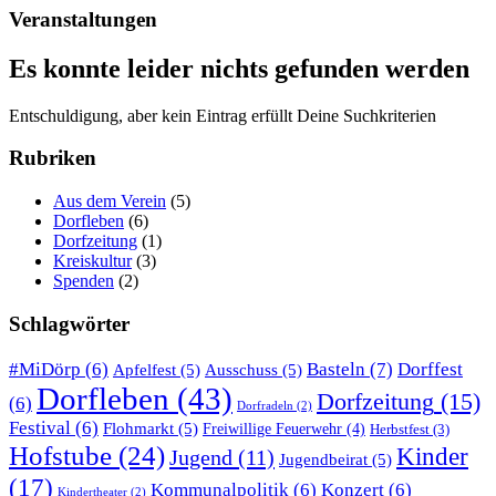
Veranstaltungen
Es konnte leider nichts gefunden werden
Entschuldigung, aber kein Eintrag erfüllt Deine Suchkriterien
Rubriken
Aus dem Verein
(5)
Dorfleben
(6)
Dorfzeitung
(1)
Kreiskultur
(3)
Spenden
(2)
Schlagwörter
Basteln
(7)
#MiDörp
(6)
Dorffest
Apfelfest
(5)
Ausschuss
(5)
Dorfleben
(43)
Dorfzeitung
(15)
(6)
Dorfradeln
(2)
Festival
(6)
Flohmarkt
(5)
Freiwillige Feuerwehr
(4)
Herbstfest
(3)
Hofstube
(24)
Kinder
Jugend
(11)
Jugendbeirat
(5)
(17)
Kommunalpolitik
(6)
Konzert
(6)
Kindertheater
(2)