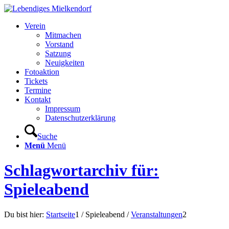
Verein
Mitmachen
Vorstand
Satzung
Neuigkeiten
Fotoaktion
Tickets
Termine
Kontakt
Impressum
Datenschutzerklärung
Suche
Menü
Menü
Schlagwortarchiv für:
Spieleabend
Du bist hier:
Startseite
1
/
Spieleabend
/
Veranstaltungen
2