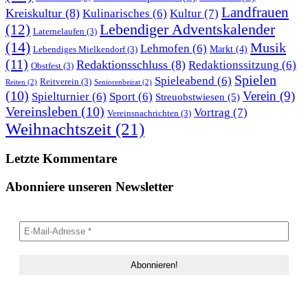
Landfrauen
Kreiskultur
(8)
Kultur
(7)
Kulinarisches
(6)
Lebendiger Adventskalender
(12)
Laternelaufen
(3)
(14)
Musik
Lehmofen
(6)
Markt
(4)
Lebendiges Mielkendorf
(3)
(11)
Redaktionsschluss
(8)
Redaktionssitzung
(6)
Obstfest
(3)
Spielen
Spieleabend
(6)
Reitverein
(3)
Reiten
(2)
Seniorenbeirat
(2)
(10)
Verein
(9)
Spielturnier
(6)
Sport
(6)
Streuobstwiesen
(5)
Vereinsleben
(10)
Vortrag
(7)
Vereinsnachrichten
(3)
Weihnachtszeit
(21)
Letzte Kommentare
Abonniere unseren Newsletter