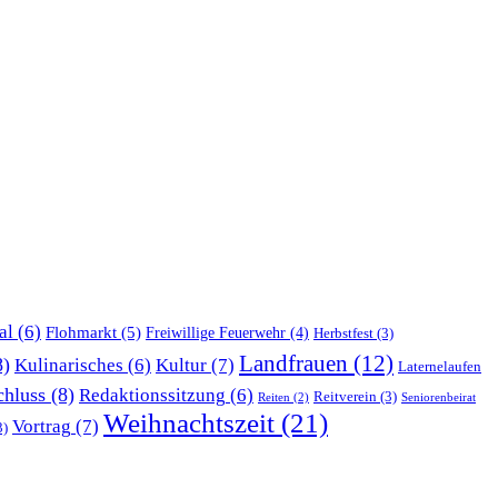
al
(6)
Flohmarkt
(5)
Freiwillige Feuerwehr
(4)
Herbstfest
(3)
Landfrauen
(12)
8)
Kultur
(7)
Kulinarisches
(6)
Laternelaufen
chluss
(8)
Redaktionssitzung
(6)
Reitverein
(3)
Reiten
(2)
Seniorenbeirat
Weihnachtszeit
(21)
Vortrag
(7)
3)