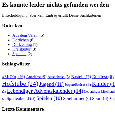
Es konnte leider nichts gefunden werden
Entschuldigung, aber kein Eintrag erfüllt Deine Suchkriterien
Rubriken
Aus dem Verein
(5)
Dorfleben
(6)
Dorfzeitung
(1)
Kreiskultur
(3)
Spenden
(2)
Schlagwörter
Basteln
(7)
#MiDörp
(6)
Dorffest
(6)
Apfelfest
(5)
Ausschuss
(5)
Hofstube
(24)
Kinder
(1
Jugend
(11)
Jugendbeirat
(5)
Lebendiger Adventskalender
(14)
(3)
Lebendiges Mielkend
Spielen
(10)
Spieleabend
(6)
Spielturnier
(6)
Sport
(6)
Str
(2)
Letzte Kommentare