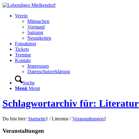
Verein
Mitmachen
Vorstand
Satzung
Neuigkeiten
Fotoaktion
Tickets
Termine
Kontakt
Impressum
Datenschutzerklärung
Suche
Menü
Menü
Schlagwortarchiv für: Literatur
Du bist hier:
Startseite
1
/
Literatur
/
Veranstaltungen
2
Veranstaltungen