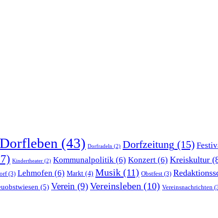
Dorfleben
(43)
Dorfzeitung
(15)
Festiv
Dorfradeln
(2)
7)
Kreiskultur
(
Kommunalpolitik
(6)
Konzert
(6)
Kindertheater
(2)
Musik
(11)
Redaktionss
Lehmofen
(6)
Markt
(4)
orf
(3)
Obstfest
(3)
Vereinsleben
(10)
Verein
(9)
euobstwiesen
(5)
Vereinsnachrichten
(