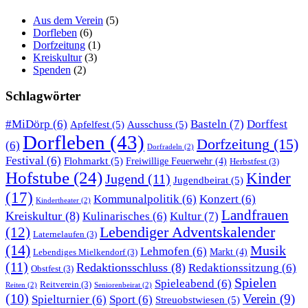
Aus dem Verein
(5)
Dorfleben
(6)
Dorfzeitung
(1)
Kreiskultur
(3)
Spenden
(2)
Schlagwörter
Basteln
(7)
#MiDörp
(6)
Dorffest
Apfelfest
(5)
Ausschuss
(5)
Dorfleben
(43)
Dorfzeitung
(15)
(6)
Dorfradeln
(2)
Festival
(6)
Flohmarkt
(5)
Freiwillige Feuerwehr
(4)
Herbstfest
(3)
Hofstube
(24)
Kinder
Jugend
(11)
Jugendbeirat
(5)
(17)
Kommunalpolitik
(6)
Konzert
(6)
Kindertheater
(2)
Landfrauen
Kreiskultur
(8)
Kultur
(7)
Kulinarisches
(6)
Lebendiger Adventskalender
(12)
Laternelaufen
(3)
(14)
Musik
Lehmofen
(6)
Markt
(4)
Lebendiges Mielkendorf
(3)
(11)
Redaktionsschluss
(8)
Redaktionssitzung
(6)
Obstfest
(3)
Spielen
Spieleabend
(6)
Reitverein
(3)
Reiten
(2)
Seniorenbeirat
(2)
(10)
Verein
(9)
Spielturnier
(6)
Sport
(6)
Streuobstwiesen
(5)