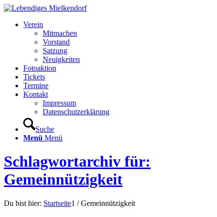
Verein
Mitmachen
Vorstand
Satzung
Neuigkeiten
Fotoaktion
Tickets
Termine
Kontakt
Impressum
Datenschutzerklärung
Suche
Menü
Menü
Schlagwortarchiv für:
Gemeinnützigkeit
Du bist hier:
Startseite
1
/
Gemeinnützigkeit