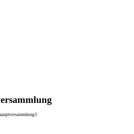
tversammlung
shauptversammlung
3