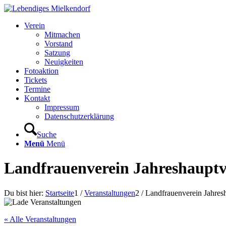
Verein
Mitmachen
Vorstand
Satzung
Neuigkeiten
Fotoaktion
Tickets
Termine
Kontakt
Impressum
Datenschutzerklärung
Suche
Menü
Menü
Landfrauenverein Jahreshaup
Du bist hier:
Startseite
1
/
Veranstaltungen
2
/
Landfrauenverein Jahre
« Alle Veranstaltungen