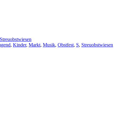
Streuobstwiesen
ugend
,
Kinder
,
Markt
,
Musik
,
Obstfest
,
S
,
Streuobstwiesen