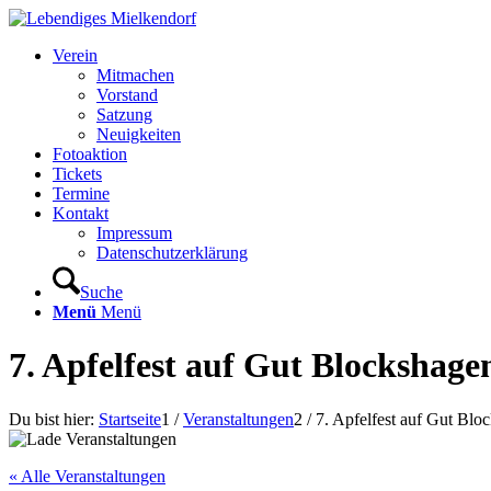
Verein
Mitmachen
Vorstand
Satzung
Neuigkeiten
Fotoaktion
Tickets
Termine
Kontakt
Impressum
Datenschutzerklärung
Suche
Menü
Menü
7. Apfelfest auf Gut Blockshage
Du bist hier:
Startseite
1
/
Veranstaltungen
2
/
7. Apfelfest auf Gut Blo
« Alle Veranstaltungen