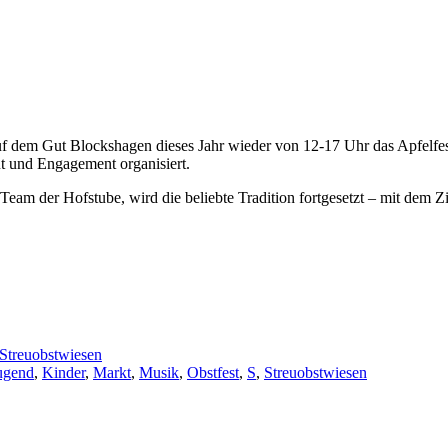
f dem Gut Blockshagen dieses Jahr wieder von 12-17 Uhr das Apfelfest
ut und Engagement organisiert.
m der Hofstube, wird die beliebte Tradition fortgesetzt – mit dem Z
Streuobstwiesen
ugend
,
Kinder
,
Markt
,
Musik
,
Obstfest
,
S
,
Streuobstwiesen