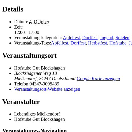
Details
Datum:
4. Oktober
Zeit:
12:00 - 17:00
Veranstaltungskategorien:
Apfelfest
,
Dorffest
,
Jugend
,
Spielen
,
Veranstaltung-Tags:
Apfelfest
,
Dorffest
,
Herbstfest
,
Hofstube
,
J
Veranstaltungsort
Hofstube Gut Blockshagen
Blockshagener Weg 18
Mielkendorf
,
24247
Deutschland
Google Karte anzeigen
Telefon
04347-9095489
Veranstaltungsort-Website anzeigen
Veranstalter
Lebendiges Mielkendorf
Hofstube Gut Blockshagen
Veranstaltungs-Navigation