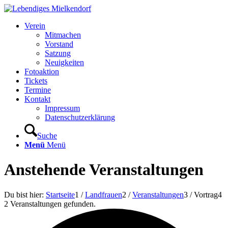
Verein
Mitmachen
Vorstand
Satzung
Neuigkeiten
Fotoaktion
Tickets
Termine
Kontakt
Impressum
Datenschutzerklärung
Suche
Menü
Menü
Anstehende Veranstaltungen
Du bist hier:
Startseite
1
/
Landfrauen
2
/
Veranstaltungen
3
/
Vortrag
4
2 Veranstaltungen gefunden.