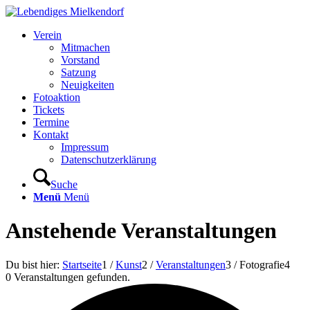
Verein
Mitmachen
Vorstand
Satzung
Neuigkeiten
Fotoaktion
Tickets
Termine
Kontakt
Impressum
Datenschutzerklärung
Suche
Menü
Menü
Anstehende Veranstaltungen
Du bist hier:
Startseite
1
/
Kunst
2
/
Veranstaltungen
3
/
Fotografie
4
0 Veranstaltungen gefunden.