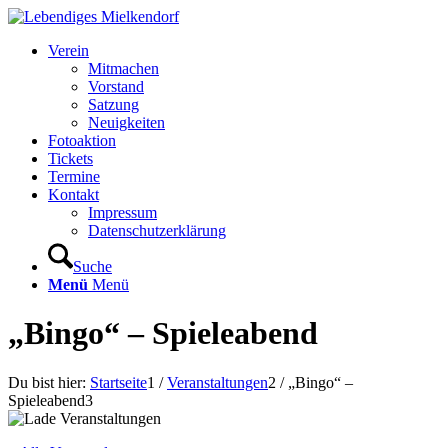
Verein
Mitmachen
Vorstand
Satzung
Neuigkeiten
Fotoaktion
Tickets
Termine
Kontakt
Impressum
Datenschutzerklärung
Suche
Menü
Menü
„Bingo“ – Spieleabend
Du bist hier:
Startseite
1
/
Veranstaltungen
2
/
„Bingo“ –
Spieleabend
3