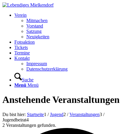
Verein
Mitmachen
Vorstand
Satzung
Neuigkeiten
Fotoaktion
Tickets
Termine
Kontakt
Impressum
Datenschutzerklärung
Suche
Menü
Menü
Anstehende Veranstaltungen
Du bist hier:
Startseite
1
/
Jugend
2
/
Veranstaltungen
3
/
Jugendbeirat
4
2 Veranstaltungen gefunden.