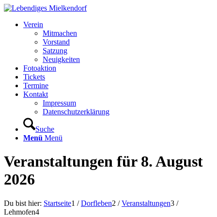
Verein
Mitmachen
Vorstand
Satzung
Neuigkeiten
Fotoaktion
Tickets
Termine
Kontakt
Impressum
Datenschutzerklärung
Suche
Menü
Menü
Veranstaltungen für 8. August
2026
Du bist hier:
Startseite
1
/
Dorfleben
2
/
Veranstaltungen
3
/
Lehmofen
4